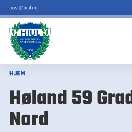
post@hiul.no
HJEM
Høland 59 Gra
Nord